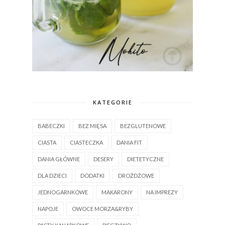
KATEGORIE
BABECZKI
BEZ MIĘSA
BEZGLUTENOWE
CIASTA
CIASTECZKA
DANIA FIT
DANIA GŁÓWNE
DESERY
DIETETYCZNE
DLA DZIECI
DODATKI
DROŻDŻOWE
JEDNOGARNKOWE
MAKARONY
NA IMPREZY
NAPOJE
OWOCE MORZA&RYBY