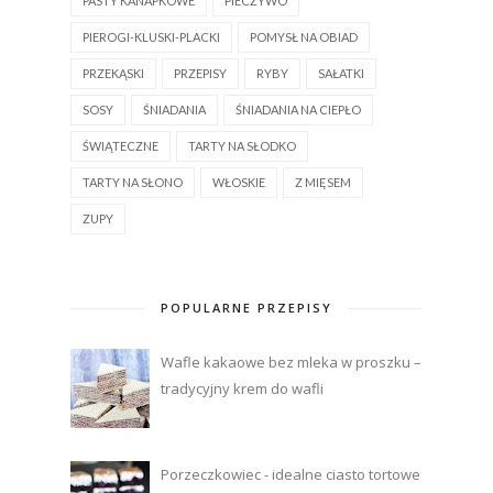
PASTY KANAPKOWE
PIECZYWO
PIEROGI-KLUSKI-PLACKI
POMYSŁ NA OBIAD
PRZEKĄSKI
PRZEPISY
RYBY
SAŁATKI
SOSY
ŚNIADANIA
ŚNIADANIA NA CIEPŁO
ŚWIĄTECZNE
TARTY NA SŁODKO
TARTY NA SŁONO
WŁOSKIE
Z MIĘSEM
ZUPY
POPULARNE PRZEPISY
Wafle kakaowe bez mleka w proszku –
tradycyjny krem do wafli
Porzeczkowiec - idealne ciasto tortowe