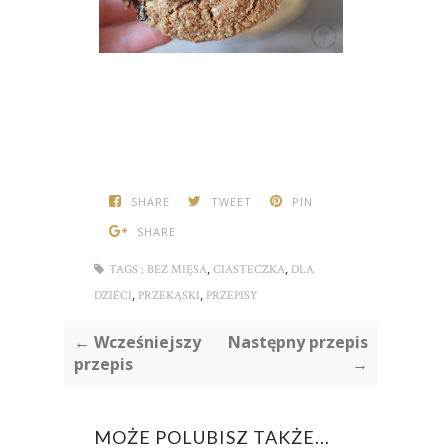
SHARE
TWEET
PIN
SHARE
,
,
TAGS :
BEZ MIĘSA
CIASTECZKA
DLA
,
,
DZIECI
PRZEKĄSKI
PRZEPISY
← Wcześniejszy
Następny przepis
przepis
→
MOŻE POLUBISZ TAKŻE...