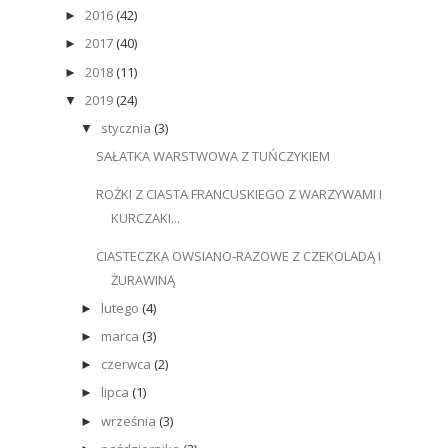
2016
(42)
►
2017
(40)
►
2018
(11)
►
2019
(24)
▼
stycznia
(3)
▼
SAŁATKA WARSTWOWA Z TUŃCZYKIEM
ROŻKI Z CIASTA FRANCUSKIEGO Z WARZYWAMI I
KURCZAKI...
CIASTECZKA OWSIANO-RAZOWE Z CZEKOLADĄ I
ŻURAWINĄ
lutego
(4)
►
marca
(3)
►
czerwca
(2)
►
lipca
(1)
►
września
(3)
►