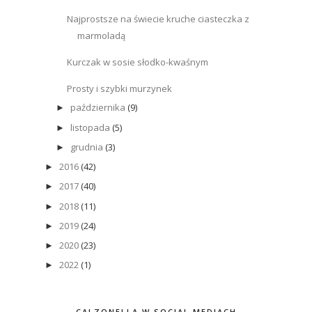
Najprostsze na świecie kruche ciasteczka z
marmoladą
Kurczak w sosie słodko-kwaśnym
Prosty i szybki murzynek
października
(9)
►
listopada
(5)
►
grudnia
(3)
►
2016
(42)
►
2017
(40)
►
2018
(11)
►
2019
(24)
►
2020
(23)
►
2022
(1)
►
CALZONELLA W SOCIAL MEDIACH