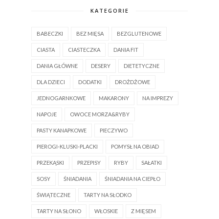
KATEGORIE
BABECZKI
BEZ MIĘSA
BEZGLUTENOWE
CIASTA
CIASTECZKA
DANIA FIT
DANIA GŁÓWNE
DESERY
DIETETYCZNE
DLA DZIECI
DODATKI
DROŻDŻOWE
JEDNOGARNKOWE
MAKARONY
NA IMPREZY
NAPOJE
OWOCE MORZA&RYBY
PASTY KANAPKOWE
PIECZYWO
PIEROGI-KLUSKI-PLACKI
POMYSŁ NA OBIAD
PRZEKĄSKI
PRZEPISY
RYBY
SAŁATKI
SOSY
ŚNIADANIA
ŚNIADANIA NA CIEPŁO
ŚWIĄTECZNE
TARTY NA SŁODKO
TARTY NA SŁONO
WŁOSKIE
Z MIĘSEM