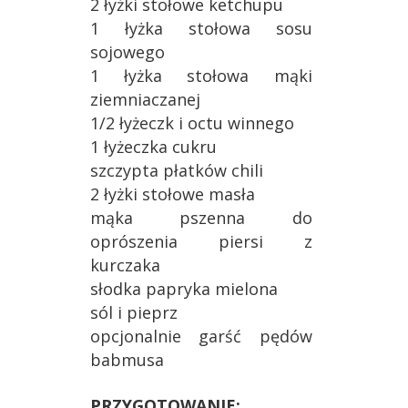
2 łyżki stołowe ketchupu
1 łyżka stołowa sosu
sojowego
1 łyżka stołowa mąki
ziemniaczanej
1/2 łyżeczk i octu winnego
1 łyżeczka cukru
szczypta płatków chili
2 łyżki stołowe masła
mąka pszenna do
oprószenia piersi z
kurczaka
słodka papryka mielona
sól i pieprz
opcjonalnie garść pędów
babmusa
PRZYGOTOWANIE: