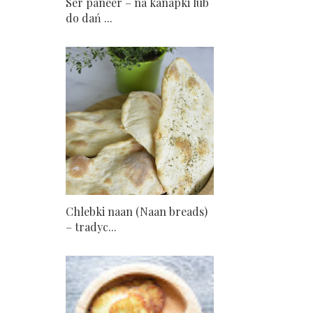
Ser paneer – na kanapki lub
do dań ...
Chlebki naan (Naan breads)
– tradyc...