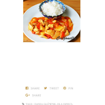
SHARE
TWEET
PIN
SHARE
,
,
TAGS :
DANIA GŁÓWNE
DLA DZIECI