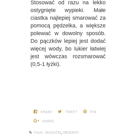
Stosować od razu na lekko
ostygnięte wypieki. Małe
ciastka najlepiej smarować za
pomocą pędzelka, a większe
polewać w dowolny sposób.
Do pączków lepiej jest dodać
więcej wody, bo lukier łatwiej
jest wówczas rozsmarować
(0,5-1 łyżki).
SHARE
TWEET
PIN
SHARE
,
TAGS :
DODATKI
PRZEPISY