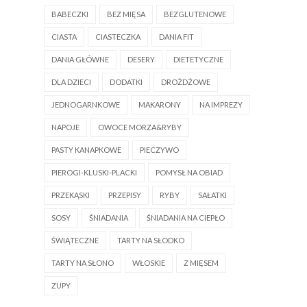
BABECZKI
BEZ MIĘSA
BEZGLUTENOWE
CIASTA
CIASTECZKA
DANIA FIT
DANIA GŁÓWNE
DESERY
DIETETYCZNE
DLA DZIECI
DODATKI
DROŻDŻOWE
JEDNOGARNKOWE
MAKARONY
NA IMPREZY
NAPOJE
OWOCE MORZA&RYBY
PASTY KANAPKOWE
PIECZYWO
PIEROGI-KLUSKI-PLACKI
POMYSŁ NA OBIAD
PRZEKĄSKI
PRZEPISY
RYBY
SAŁATKI
SOSY
ŚNIADANIA
ŚNIADANIA NA CIEPŁO
ŚWIĄTECZNE
TARTY NA SŁODKO
TARTY NA SŁONO
WŁOSKIE
Z MIĘSEM
ZUPY