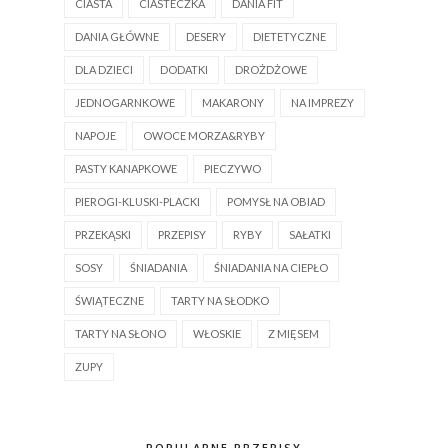
CIASTA
CIASTECZKA
DANIA FIT
DANIA GŁÓWNE
DESERY
DIETETYCZNE
DLA DZIECI
DODATKI
DROŻDŻOWE
JEDNOGARNKOWE
MAKARONY
NA IMPREZY
NAPOJE
OWOCE MORZA&RYBY
PASTY KANAPKOWE
PIECZYWO
PIEROGI-KLUSKI-PLACKI
POMYSŁ NA OBIAD
PRZEKĄSKI
PRZEPISY
RYBY
SAŁATKI
SOSY
ŚNIADANIA
ŚNIADANIA NA CIEPŁO
ŚWIĄTECZNE
TARTY NA SŁODKO
TARTY NA SŁONO
WŁOSKIE
Z MIĘSEM
ZUPY
POPULARNE PRZEPISY