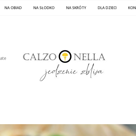
NA OBIAD
NA SŁODKO
NA SKRÓTY
DLA DZIECI
KON
late