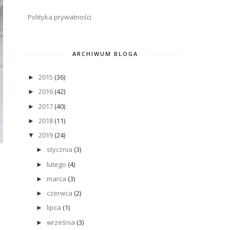
Polityka prywatności
ARCHIWUM BLOGA
2015
(36)
►
2016
(42)
►
2017
(40)
►
2018
(11)
►
2019
(24)
▼
stycznia
(3)
►
lutego
(4)
►
marca
(3)
►
czerwca
(2)
►
lipca
(1)
►
września
(3)
►