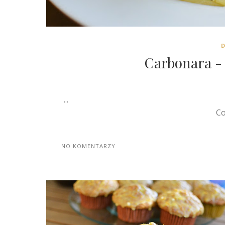
Carbonara - n
...
Co
NO KOMENTARZY