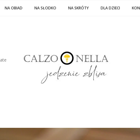
NA OBIAD
NA SŁODKO
NA SKRÓTY
DLA DZIECI
KON
late