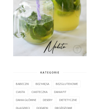
KATEGORIE
BABECZKI
BEZ MIĘSA
BEZGLUTENOWE
CIASTA
CIASTECZKA
DANIA FIT
DANIA GŁÓWNE
DESERY
DIETETYCZNE
DLA DZIECI
DODATKI
DROŻDŻOWE