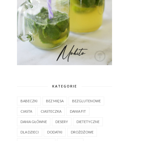
KATEGORIE
BABECZKI
BEZ MIĘSA
BEZGLUTENOWE
CIASTA
CIASTECZKA
DANIA FIT
DANIA GŁÓWNE
DESERY
DIETETYCZNE
DLA DZIECI
DODATKI
DROŻDŻOWE