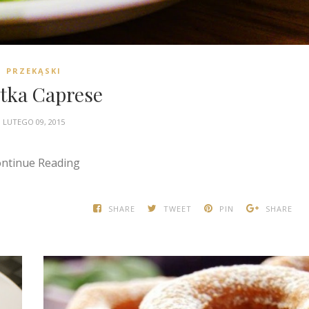
PRZEKĄSKI
atka Caprese
LUTEGO 09, 2015
ntinue Reading
SHARE
TWEET
PIN
SHARE