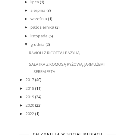
lipca
(1)
►
sierpnia
(3)
►
września
(1)
►
października
(3)
►
listopada
(5)
►
grudnia
(2)
▼
RAVIOLI Z RICOTTĄ I BAZYLIĄ
SAŁATKA Z KOMOSĄ RYŻOWĄ, JARMUŻEM I
SEREM FETA
2017
(40)
►
2018
(11)
►
2019
(24)
►
2020
(23)
►
2022
(1)
►
CALZONELLA W SOCIAL MEDIACH