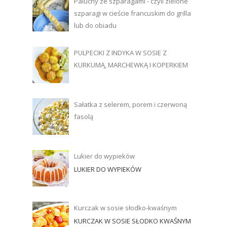
Paluchy ze szparagami - czyli zielone
szparagi w cieście francuskim do grilla
lub do obiadu
PULPECIKI Z INDYKA W SOSIE Z
KURKUMĄ, MARCHEWKĄ I KOPERKIEM
Sałatka z selerem, porem i czerwoną
fasolą
Lukier do wypieków
LUKIER DO WYPIEKÓW
Kurczak w sosie słodko-kwaśnym
KURCZAK W SOSIE SŁODKO KWAŚNYM