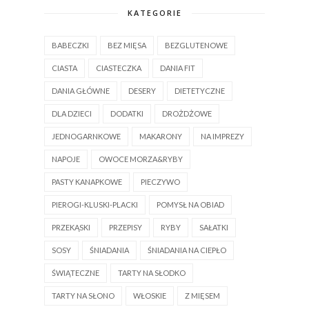
KATEGORIE
BABECZKI
BEZ MIĘSA
BEZGLUTENOWE
CIASTA
CIASTECZKA
DANIA FIT
DANIA GŁÓWNE
DESERY
DIETETYCZNE
DLA DZIECI
DODATKI
DROŻDŻOWE
JEDNOGARNKOWE
MAKARONY
NA IMPREZY
NAPOJE
OWOCE MORZA&RYBY
PASTY KANAPKOWE
PIECZYWO
PIEROGI-KLUSKI-PLACKI
POMYSŁ NA OBIAD
PRZEKĄSKI
PRZEPISY
RYBY
SAŁATKI
SOSY
ŚNIADANIA
ŚNIADANIA NA CIEPŁO
ŚWIĄTECZNE
TARTY NA SŁODKO
TARTY NA SŁONO
WŁOSKIE
Z MIĘSEM