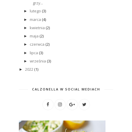
grzy...
lutego
(3)
►
marca
(4)
►
kwietnia
(2)
►
maja
(2)
►
czerwca
(2)
►
lipca
(3)
►
września
(3)
►
2022
(1)
►
CALZONELLA W SOCIAL MEDIACH