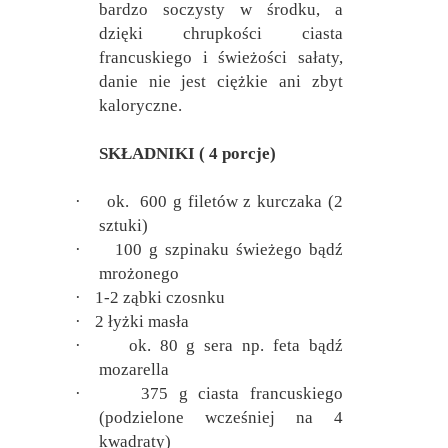
bardzo soczysty w środku, a
dzięki chrupkości ciasta
francuskiego i świeżości sałaty,
danie nie jest ciężkie ani zbyt
kaloryczne.
SKŁADNIKI ( 4 porcje)
·
ok.
600 g filetów z kurczaka (2
sztuki)
·
100 g szpinaku świeżego bądź
mrożonego
·
1-2 ząbki czosnku
·
2 łyżki masła
·
ok. 80 g sera np. feta bądź
mozarella
·
375 g ciasta francuskiego
(podzielone wcześniej na 4
kwadraty)