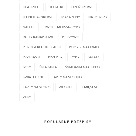
DLA DZIECI
DODATKI
DROŻDŻOWE
JEDNOGARNKOWE
MAKARONY
NA IMPREZY
NAPOJE
OWOCE MORZA&RYBY
PASTY KANAPKOWE
PIECZYWO
PIEROGI-KLUSKI-PLACKI
POMYSŁ NA OBIAD
PRZEKĄSKI
PRZEPISY
RYBY
SAŁATKI
SOSY
ŚNIADANIA
ŚNIADANIA NA CIEPŁO
ŚWIĄTECZNE
TARTY NA SŁODKO
TARTY NA SŁONO
WŁOSKIE
Z MIĘSEM
ZUPY
POPULARNE PRZEPISY