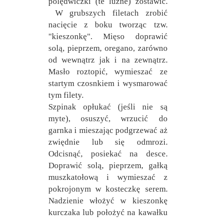
polędwiczki (te luźne) zostawić.
W grubszych filetach zrobić
nacięcie z boku tworząc tzw.
"kieszonkę". Mięso doprawić
solą, pieprzem, oregano, zarówno
od wewnątrz jak i na zewnątrz.
Masło roztopić, wymieszać ze
startym czosnkiem i wysmarować
tym filety.
Szpinak opłukać (jeśli nie są
myte), osuszyć, wrzucić do
garnka i mieszając podgrzewać aż
zwiędnie lub się odmrozi.
Odcisnąć, posiekać na desce.
Doprawić solą, pieprzem, gałką
muszkatołową i wymieszać z
pokrojonym w kosteczkę serem.
Nadzienie włożyć w kieszonkę
kurczaka lub położyć na kawałku