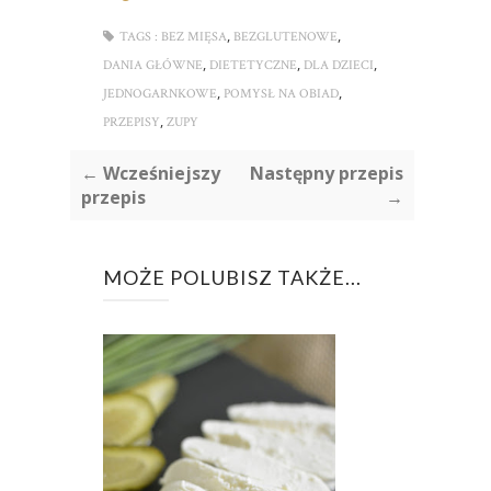
,
,
TAGS :
BEZ MIĘSA
BEZGLUTENOWE
,
,
,
DANIA GŁÓWNE
DIETETYCZNE
DLA DZIECI
,
,
JEDNOGARNKOWE
POMYSŁ NA OBIAD
,
PRZEPISY
ZUPY
← Wcześniejszy
Następny przepis
przepis
→
MOŻE POLUBISZ TAKŻE...