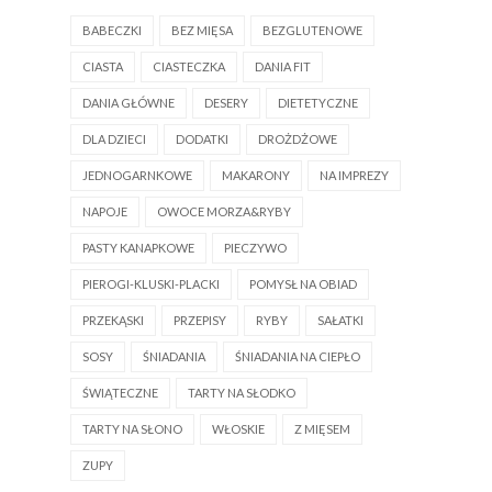
BABECZKI
BEZ MIĘSA
BEZGLUTENOWE
CIASTA
CIASTECZKA
DANIA FIT
DANIA GŁÓWNE
DESERY
DIETETYCZNE
DLA DZIECI
DODATKI
DROŻDŻOWE
JEDNOGARNKOWE
MAKARONY
NA IMPREZY
NAPOJE
OWOCE MORZA&RYBY
PASTY KANAPKOWE
PIECZYWO
PIEROGI-KLUSKI-PLACKI
POMYSŁ NA OBIAD
PRZEKĄSKI
PRZEPISY
RYBY
SAŁATKI
SOSY
ŚNIADANIA
ŚNIADANIA NA CIEPŁO
ŚWIĄTECZNE
TARTY NA SŁODKO
TARTY NA SŁONO
WŁOSKIE
Z MIĘSEM
ZUPY