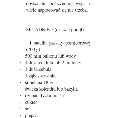
doskonałe połączenie, więc i
wiele napracować się nie trzeba.
SKŁADNIKI: (ok. 4-5 porcji)
1 butelka passaty pomidorowej
·
(700 g)
500 mln bulionu lub wody
·
1 duża cukinia lub 2 mniejsza
·
1 duża cebula
·
1 ząbek czosnku
·
śmietana 18 %
·
świeża kolendra lub bazylia
·
czubata łyżka masła
·
cukier
·
sól
·
pieprz
·