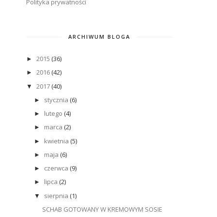
Polityka prywatności
ARCHIWUM BLOGA
2015
(36)
►
2016
(42)
►
2017
(40)
▼
stycznia
(6)
►
lutego
(4)
►
marca
(2)
►
kwietnia
(5)
►
maja
(6)
►
czerwca
(9)
►
lipca
(2)
►
sierpnia
(1)
▼
SCHAB GOTOWANY W KREMOWYM SOSIE