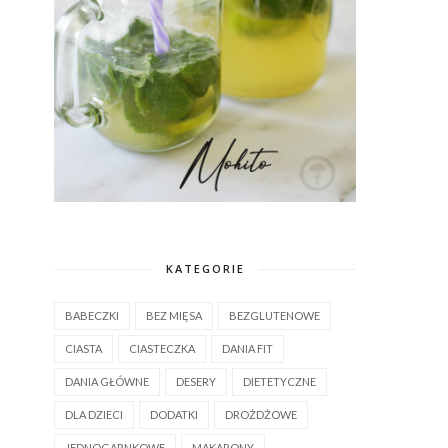
KATEGORIE
BABECZKI
BEZ MIĘSA
BEZGLUTENOWE
CIASTA
CIASTECZKA
DANIA FIT
DANIA GŁÓWNE
DESERY
DIETETYCZNE
DLA DZIECI
DODATKI
DROŻDŻOWE
JEDNOGARNKOWE
MAKARONY