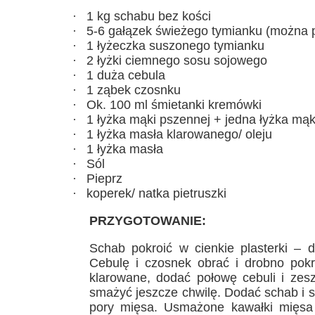
·
1 kg schabu bez kości
·
5-6 gałązek świeżego tymianku (można 
·
1 łyżeczka suszonego tymianku
·
2 łyżki ciemnego sosu sojowego
·
1 duża cebula
·
1 ząbek czosnku
·
Ok. 100 ml śmietanki kremówki
·
1 łyżka mąki pszennej + jedna łyżka mąk
·
1 łyżka masła klarowanego/ oleju
·
1 łyżka masła
·
Sól
·
Pieprz
·
koperek/ natka pietruszki
PRZYGOTOWANIE:
Schab pokroić w cienkie plasterki – 
Cebulę i czosnek obrać i drobno pokr
klarowane, dodać połowę cebuli i zes
smażyć jeszcze chwilę. Dodać schab i 
pory mięsa. Usmażone kawałki mięsa 