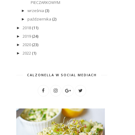
PIECZARKOWYM
września
(3)
►
października
(2)
►
2018
(11)
►
2019
(24)
►
2020
(23)
►
2022
(1)
►
CALZONELLA W SOCIAL MEDIACH