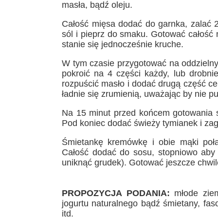
masła, bądź oleju.
Całość mięsa dodać do garnka, zalać 
sól i pieprz do smaku. Gotować całość 
stanie się jednocześnie kruche.
W tym czasie przygotować na oddzielnym 
pokroić na 4 części każdy, lub drobni
rozpuścić masło i dodać drugą część ceb
ładnie się zrumienią, uważając by nie pu
Na 15 minut przed końcem gotowania s
Pod koniec dodać świeży tymianek i zag
Śmietankę kremówkę i obie mąki poł
Całość dodać do sosu, stopniowo aby 
uniknąć grudek). Gotować jeszcze chwil
PROPOZYCJA PODANIA:
młode ziem
jogurtu naturalnego bądź śmietany, fa
itd.