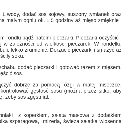
2 L wody, dodać sos sojowy, suszony tymianek oraz
na małym ogniu ok. 1,5 godziny aż mięso zmięknie i
rondlu bądź patelni pieczarki. Pieczarki oczyścić i
ej w zależności od wielkości pieczarek. W rondelku
uli, lekko zrumienić. Dorzucić pieczarki i smażyć aż
ściły soku.
chabu dodać pieczarki i gotować razem z mięsem.
ęścić sos.
ączyć dobrze za pomocą rózgi w małej miseczce.
kontrolować gęstość sosu (można przez sitko, aby
ę, żeby sos zgęstniał.
niaki z koperkiem, sałata masłowa z dodatkiem
solka szparagowa, mizeria, świeża sałatka wiosenna